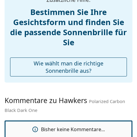
Gewicht:
105 g
Bestimmen Sie Ihre
Verstellbare
Nein
Gesichtsform und finden Sie
Nasenpads:
die passende Sonnenbrille für
Federscharnier:
Nein
Accessories
Sie
Etui:
Nein
Reinigungstuch:
Nein
Wie wählt man die richtige
Weiteres
Sonnenbrille aus?
Sex:
Unisex
Kategorie:
Sonnenbrillen
Kommentare zu Hawkers
Marke:
Hawkers
Polarized Carbon
Black Dark One
Verwendung:
Mode
Code:
Polarized Carbon Black Dark One
Bisher keine Kommentare...