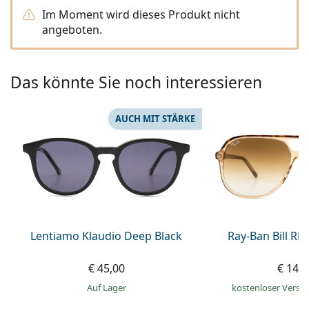
ist offline
Persol
Im Moment wird dieses Produkt nicht
angeboten.
Prada
Alle Marken
Das könnte Sie noch interessieren
AUCH MIT STÄRKE
Lentiamo Klaudio Deep Black
Ray-Ban Bill R
€ 45,00
€ 149
auf Lager
kostenloser Versa