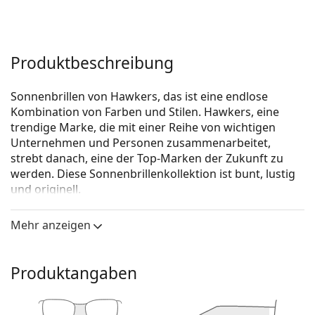
Produktbeschreibung
Sonnenbrillen von Hawkers, das ist eine endlose
Kombination von Farben und Stilen. Hawkers, eine
trendige Marke, die mit einer Reihe von wichtigen
Unternehmen und Personen zusammenarbeitet,
strebt danach, eine der Top-Marken der Zukunft zu
werden. Diese Sonnenbrillenkollektion ist bunt, lustig
und originell.
Hawkers Polarized Carbon Black Dark One
ist eine
Mehr anzeigen
Unisex Sonnebrille.
Mit der virtuellen Anprobefunktion von Lentiamo
können Sie herausfinden, wie Sie mit dieser
Produktangaben
Sonnenbrille aussehen.
Brillenfassung