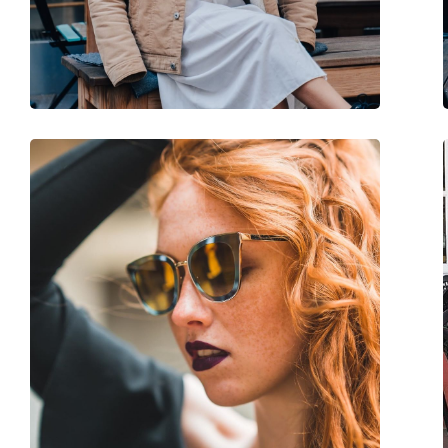
Gewicht:
155 g
Verstellbare Nasenpads:
Nein
Federscharnier:
Nein
Accessories
Etui:
Ja
Reinigungstuch:
Ja
Weiteres
Sex:
Damen
Kategorie:
Sonnenbrillen
Marke:
Jimmy Choo
Verwendung:
Mode
Code:
Noemi/S 086 HA 61