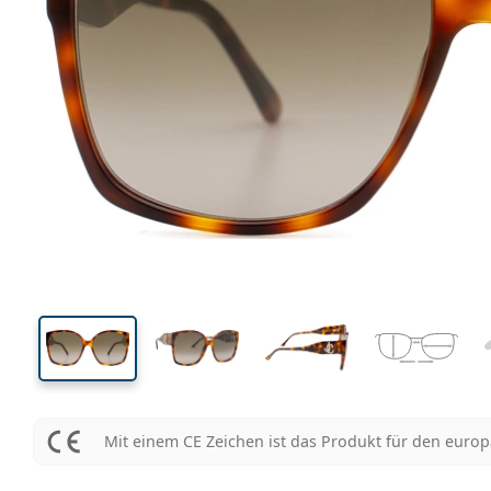
142 mm
Brillenbreite
Glasbrei
57 mm
61 mm
Glashöhe
Glasbreite
Mit einem CE Zeichen ist das Produkt für den euro