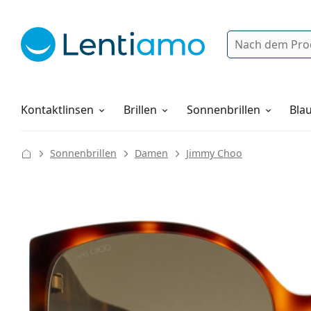
Suche
Anmelden
Web-Navigation
Pflegemittel
Alles über den Einkauf
Kontaktlinsen
Brillen
Sonnenbrillen
Blau
Sonnenbrillen
Damen
Jimmy Choo