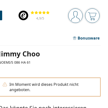
Navigationsleiste
Bewertung
Sie sind angemel
Der Ware
4,9
/5
Bonusware
Jimmy Choo
NOEMI/S 086 HA 61
Im Moment wird dieses Produkt nicht
angeboten.