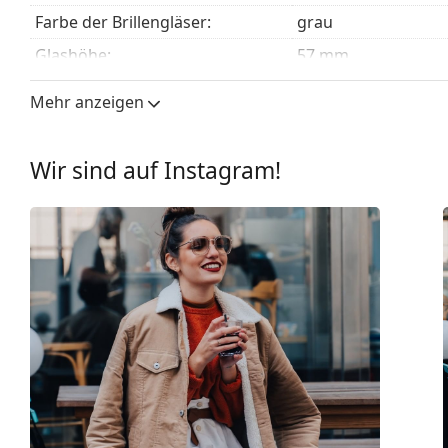
Farbe der Brillengläser:
grau
Glashöhe:
57 mm
Glasbreite:
61 mm
Mehr anzeigen
Glasmaterial:
Kunststoff
UV-Filter 400:
Ja
Wir sind auf Instagram!
Brillenfassungen
Rahmenform:
Quadratisch
Farbe der Fassung:
braun
Material der Fassung:
Kunststoff
Größe:
L
Brillenbreite:
142 mm
Bügellänge:
140 mm
Stegbreite:
16 mm