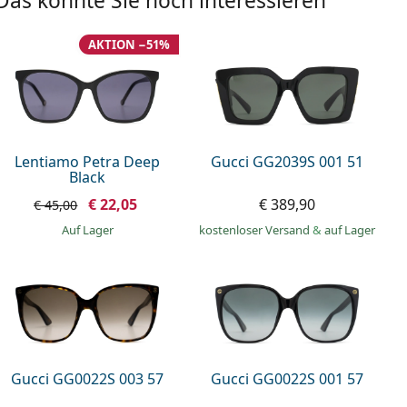
Das könnte Sie noch interessieren
AKTION −51%
Lentiamo Petra Deep
Gucci GG2039S 001 51
Black
€ 22,05
€ 389,90
€ 45,00
auf Lager
kostenloser Versand
&
auf Lager
Gucci GG0022S 003 57
Gucci GG0022S 001 57