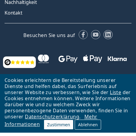
Nachhaltigkeit
Kontakt
Facebook
YouTube
LinkedIn
Besuchen Sie uns auf
Bewertung
Cookies erleichtern die Bereitstellung unserer
Dienste und helfen dabei, das Surferlebnis auf
unserer Website zu verbessern, wie Sie der
Liste
der
Cookies entnehmen können. Weitere Informationen
Zurück zur Hauptseite
Nach oben
darüber wie und zu welchem Zweck wir
Lentiamo s.r.o., Tschechien ist Eigentümer und Betreiber des Online-
personenbezogene Daten verwenden, finden Sie in
Shops Lentiamo.at
Seit 18 Jahren sind wir für Sie da.
unserer
Datenschutzerklärung
.
Mehr
Informationen
Zustimmen
Ablehnen