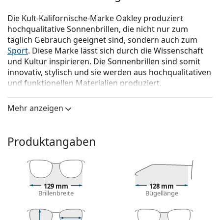
Die Kult-Kalifornische-Marke Oakley produziert
hochqualitative Sonnenbrillen, die nicht nur zum
täglich Gebrauch geeignet sind, sondern auch zum
Sport
. Diese Marke lässt sich durch die Wissenschaft
und Kultur inspirieren. Die Sonnenbrillen sind somit
innovativ, stylisch und sie werden aus hochqualitativen
und funktionellen Materialien produziert.
Oakley Holbrook XS OJ 9007 05 53
ist eine Sonnenbrille
Mehr anzeigen
für Kinder.
Mit der virtuellen Anprobefunktion von Lentiamo
können Sie herausfinden, wie Sie mit dieser
Produktangaben
Sonnenbrille aussehen.
Brillenfassung
Die blaue Farbe des Rahmens passt perfekt zu
129 mm
128 mm
kühlen Hauttönen und hellbraunem, schwarzem
Brillenbreite
Bügellänge
oder hellblondem Haar.
Rechteckige Sonnenbrillenfassungen
sind eine