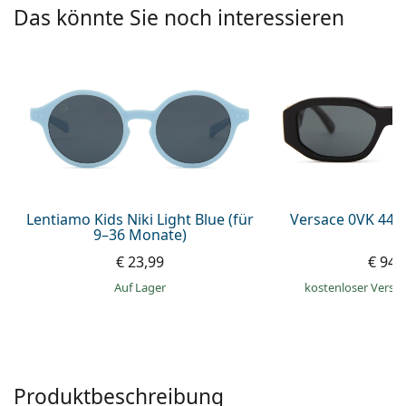
ist offline
Persol
Das könnte Sie noch interessieren
Prada
Alle Marken
Lentiamo Kids Niki Light Blue (für
Versace 0VK 442
9–36 Monate)
€ 23,99
€ 94,
auf Lager
kostenloser Versa
Produktbeschreibung