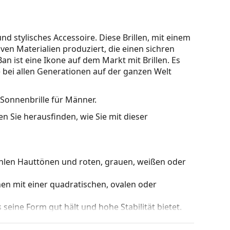
 stylisches Accessoire. Diese Brillen, mit einem
en Materialien produziert, die einen sichren
n ist eine Ikone auf dem Markt mit Brillen. Es
 bei allen Generationen auf der ganzen Welt
 Sonnenbrille für Männer.
n Sie herausfinden, wie Sie mit dieser
ühlen Hauttönen und roten, grauen, weißen oder
en mit einer quadratischen, ovalen oder
s seine Form gut hält und hohe Stabilität bietet.
nderung der Position und des Sitzes Ihrer Brille
sung der Nasenpads sollte immer von einem