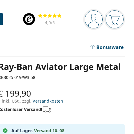
Navigationsleiste
Bewertung
Sie sind angemel
Der Ware
4,9
/5
Bonusware
Ray-Ban Aviator Large Metal
RB3025 019/W3 58
€ 199,90
* inkl. USt., zzgl.
Versandkosten
Kostenloser Versand!
Auf Lager.
Versand 10. 08.