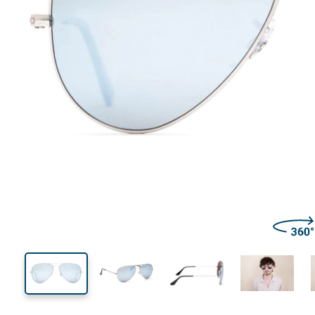
130 mm
Brillenbreite
Glasbrei
49 mm
58 mm
Glashöhe
Glasbreite