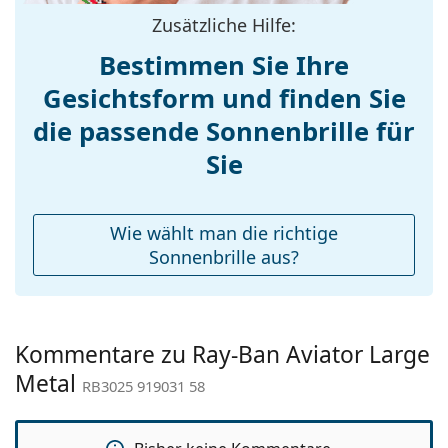
Stegbreite:
14 mm
Das mitgelieferte Tuch ist ideal zum Reinigen und
Zusätzliche Hilfe:
Pflegen der Sonnenbrille. Einige Modelle können
Gewicht:
115 g
mit einem Stoffbeutel anstelle eines Tuchs geliefert
Bestimmen Sie Ihre
Verstellbare
Ja
werden.
Gesichtsform und finden Sie
Nasenpads:
Entdecken Sie das gesamte Sortiment der
Accessories
die passende Sonnenbrille für
Sonnenbrillen
, um weitere Modelle beliebter Marken
zu finden.
Etui:
Ja
Sie
Reinigungstuch:
Ja
Weiteres
Wie wählt man die richtige
Sex:
Unisex
Sonnenbrille aus?
Kategorie:
Sonnenbrillen
Marke:
Ray-Ban
Kommentare zu Ray-Ban Aviator Large
Verwendung:
Mode
Metal
RB3025 919031 58
Code:
RB3025 919031 58
Mit Stärke
Nein
verfügbar :