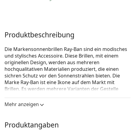
Produktbeschreibung
Die Markensonnenbrillen Ray-Ban sind ein modisches
und stylisches Accessoire. Diese Brillen, mit einem
originellen Design, werden aus mehreren
hochqualitativen Materialien produziert, die einen
sichren Schutz vor den Sonnenstrahlen bieten. Die
Marke Ray-Ban ist eine Ikone auf dem Markt mit
Brillen. Es werden mehrere Varianten der Gestelle
angeboten, die bei allen Generationen auf der ganzen
Welt bekannt und beliebt sind.
Mehr anzeigen
Ray-Ban Aviator Large Metal RB3025 919031 58
ist eine
Unisex Sonnebrille.
Produktangaben
Mit der virtuellen Anprobefunktion von Lentiamo