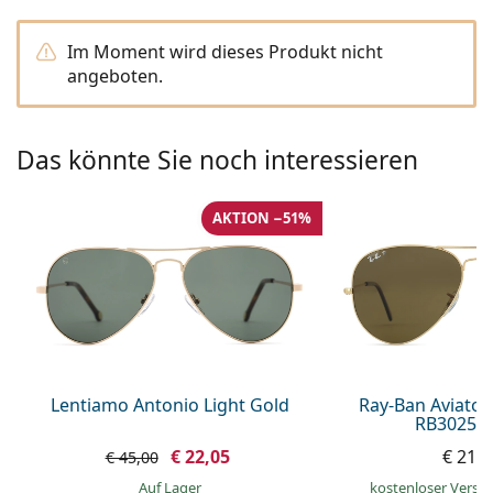
ist offline
Persol
Im Moment wird dieses Produkt nicht
Prada
angeboten.
Alle Marken
Das könnte Sie noch interessieren
AKTION −51%
Lentiamo Antonio Light Gold
Ray-Ban Aviator
RB3025 0
€ 22,05
€ 214
€ 45,00
auf Lager
kostenloser Versa