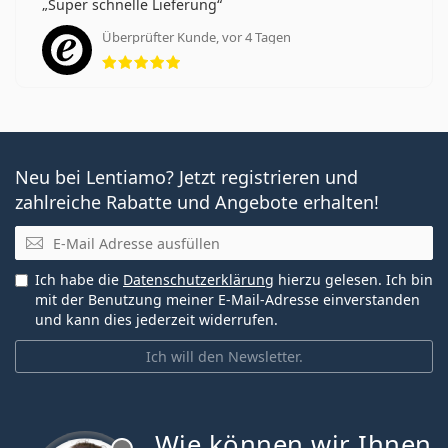
Super schnelle Lieferung
Überprüfter Kunde, vor 4 Tagen
Bewertung 5 aus 5
Neu bei Lentiamo? Jetzt registrieren und
zahlreiche Rabatte und Angebote erhalten!
E-Mail
Ich habe die
Datenschutzerklärung
hierzu gelesen. Ich bin
mit der Benutzung meiner E-Mail-Adresse einverstanden
und kann dies jederzeit widerrufen.
Ich will den Newsletter.
Wie können wir Ihnen
ist offline