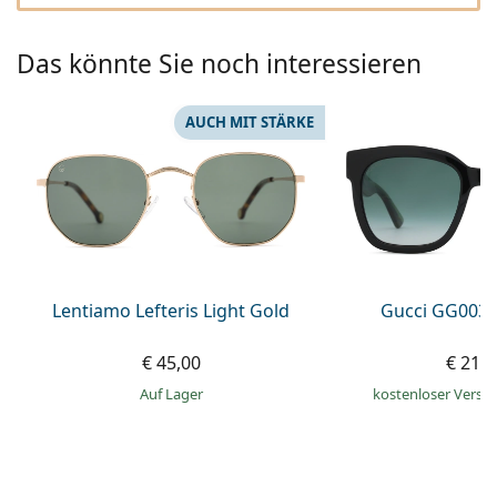
ist offline
Persol
Prada
Das könnte Sie noch interessieren
Alle Marken
AUCH MIT STÄRKE
Lentiamo Lefteris Light Gold
Gucci GG0034
€ 45,00
€ 216
auf Lager
kostenloser Versa