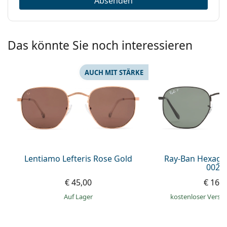
Absenden
Das könnte Sie noch interessieren
AUCH MIT STÄRKE
Lentiamo Lefteris Rose Gold
Ray-Ban Hexago
002/
€ 45,00
€ 169
auf Lager
kostenloser Versa