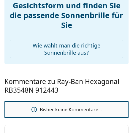
Gesichtsform und finden Sie
der Stadt geeignet.
die passende Sonnenbrille für
Zubehör
Sie
Wir liefern die Sonnenbrille in ihrem Original-Etui.
Die Farbe des Etuis und sein Design können
variieren.
Das mitgelieferte Tuch ist ideal zum Reinigen und
Wie wählt man die richtige
Pflegen der Sonnenbrille. Einige Modelle können
Sonnenbrille aus?
mit einem Stoffbeutel anstelle eines Tuchs geliefert
werden.
Entdecken Sie das gesamte Sortiment der
Sonnenbrillen
, um weitere Modelle beliebter Marken
Kommentare zu Ray-Ban Hexagonal
zu finden.
RB3548N 912443
Bisher keine Kommentare...