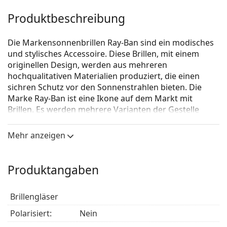
Produktbeschreibung
Die Markensonnenbrillen Ray-Ban sind ein modisches
und stylisches Accessoire. Diese Brillen, mit einem
originellen Design, werden aus mehreren
hochqualitativen Materialien produziert, die einen
sichren Schutz vor den Sonnenstrahlen bieten. Die
Marke Ray-Ban ist eine Ikone auf dem Markt mit
Brillen. Es werden mehrere Varianten der Gestelle
angeboten, die bei allen Generationen auf der ganzen
Welt bekannt und beliebt sind.
Mehr anzeigen
Ray-Ban Hexagonal RB3548N 912443
ist eine Unisex
Sonnebrille.
Produktangaben
Mit der virtuellen Anprobefunktion von Lentiamo
können Sie herausfinden, wie Sie mit dieser
Brillengläser
Sonnenbrille aussehen.
Polarisiert:
Nein
Brillenfassung