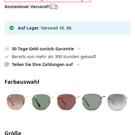
ist offline
Persol
Kostenloser Versand!
Prada
Auf Lager.
Versand 10. 08.
Alle Marken
30 Tage Geld-zurück-Garantie
Bereits von mehr als 300 Kunden gekauft
Teilen Sie Ihre Zahlungen auf
Farbauswahl
Parameter wählen
Größe