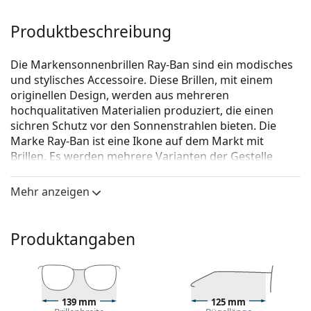
Produktbeschreibung
Die Markensonnenbrillen Ray-Ban sind ein modisches
und stylisches Accessoire. Diese Brillen, mit einem
originellen Design, werden aus mehreren
hochqualitativen Materialien produziert, die einen
sichren Schutz vor den Sonnenstrahlen bieten. Die
Marke Ray-Ban ist eine Ikone auf dem Markt mit
Brillen. Es werden mehrere Varianten der Gestelle
angeboten, die bei allen Generationen auf der ganzen
Welt bekannt und beliebt sind.
Mehr anzeigen
Ray-Ban RB3183 004/71 63
ist eine Sonnenbrille für
Männer.
Produktangaben
Mit der virtuellen Anprobefunktion von Lentiamo
können Sie herausfinden, wie Sie mit dieser
Sonnenbrille aussehen.
Brillenfassung
139 mm
125 mm