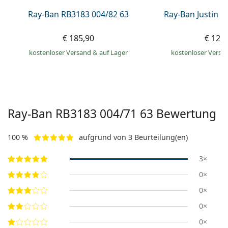
Ray-Ban RB3183 004/82 63
Ray-Ban Justin 
€ 185,90
€ 129
kostenloser Versand
&
auf Lager
kostenloser Versa
Ray-Ban
RB3183 004/71 63
Bewertung
100 %
aufgrund von 3 Beurteilung(en)
3×
0×
0×
0×
0×