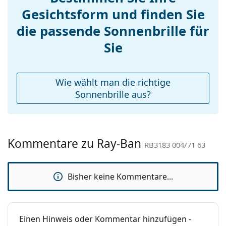
Verstellbare
Ja
Gesichtsform und finden Sie
Nasenpads:
Accessories
die passende Sonnenbrille für
Etui:
Ja
Sie
Reinigungstuch:
Ja
Weiteres
Wie wählt man die richtige
Sex:
Herren
Sonnenbrille aus?
Kategorie:
Sonnenbrillen
Marke:
Ray-Ban
Kommentare zu Ray-Ban
Verwendung:
Mode
RB3183 004/71 63
Code:
RB3183 004/71 63
Bisher keine Kommentare...
Mit Stärke
Nein
verfügbar :
Einen Hinweis oder Kommentar hinzufügen -