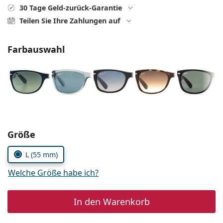
ist offline
Persol
30 Tage Geld-zurück-Garantie
Teilen Sie Ihre Zahlungen auf
Prada
Alle Marken
Farbauswahl
Parameter wählen
Größe
L (55 mm)
Welche Größe habe ich?
In den Warenkorb