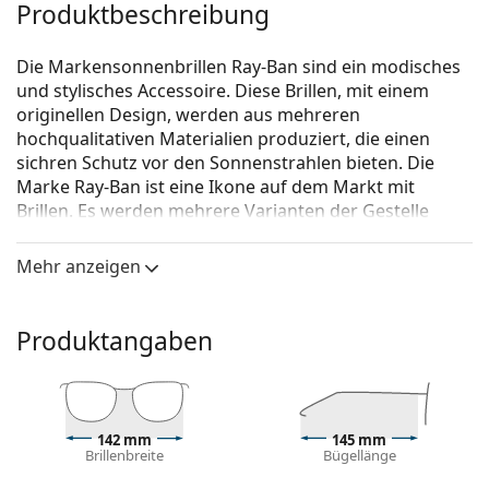
Produktbeschreibung
Die Markensonnenbrillen Ray-Ban sind ein modisches
und stylisches Accessoire. Diese Brillen, mit einem
originellen Design, werden aus mehreren
hochqualitativen Materialien produziert, die einen
sichren Schutz vor den Sonnenstrahlen bieten. Die
Marke Ray-Ban ist eine Ikone auf dem Markt mit
Brillen. Es werden mehrere Varianten der Gestelle
angeboten, die bei allen Generationen auf der ganzen
Welt bekannt und beliebt sind.
Mehr anzeigen
Ray-Ban New Wayfarer RB2132 605371
ist eine Unisex
Sonnebrille.
Produktangaben
Mit der virtuellen Anprobefunktion von Lentiamo
können Sie herausfinden, wie Sie mit dieser
Sonnenbrille aussehen.
Brillenfassung
142 mm
145 mm
Brillenbreite
Bügellänge
Die blaue Farbe des Rahmens passt perfekt zu