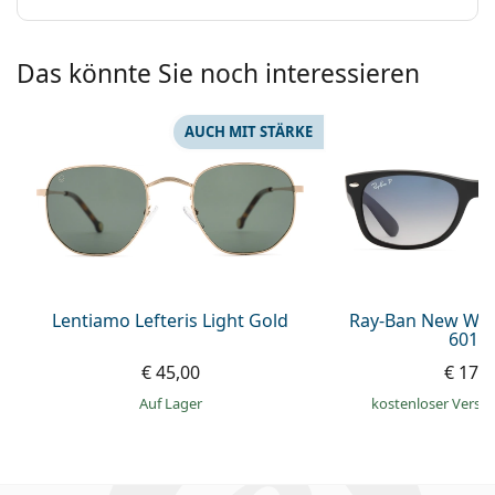
Das könnte Sie noch interessieren
AUCH MIT STÄRKE
Lentiamo Lefteris Light Gold
Ray-Ban New Way
601S
€ 45,00
€ 179
auf Lager
kostenloser Versa