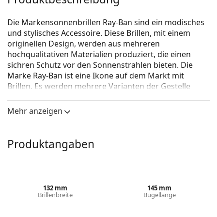
Die Markensonnenbrillen Ray-Ban sind ein modisches
und stylisches Accessoire. Diese Brillen, mit einem
originellen Design, werden aus mehreren
hochqualitativen Materialien produziert, die einen
sichren Schutz vor den Sonnenstrahlen bieten. Die
Marke Ray-Ban ist eine Ikone auf dem Markt mit
Brillen. Es werden mehrere Varianten der Gestelle
angeboten, die bei allen Generationen auf der ganzen
Welt bekannt und beliebt sind.
Mehr anzeigen
Ray-Ban New Wayfarer RB2132 710/51
ist eine Unisex
Sonnebrille.
Produktangaben
Mit der virtuellen Anprobefunktion von Lentiamo
können Sie herausfinden, wie Sie mit dieser
Sonnenbrille aussehen.
Brillenfassung
132 mm
145 mm
Brillenbreite
Bügellänge
Die braune Farbe des Rahmens passt perfekt zu
einem warmen Hautton und hellbraunem,