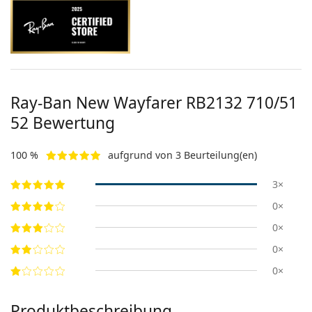
Ray-Ban New Wayfarer
RB2132 710/51
52
Bewertung
100 %
aufgrund von 3 Beurteilung(en)
3×
0×
0×
0×
0×
Produktbeschreibung