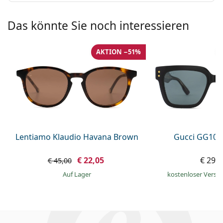
Das könnte Sie noch interessieren
AKTION −51%
Lentiamo Klaudio Havana Brown
Gucci GG108
€ 22,05
€ 295
€ 45,00
auf Lager
kostenloser Versa