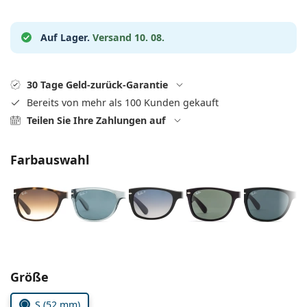
ist offline
Persol
Prada
Auf Lager.
Versand 10. 08.
Alle Marken
30 Tage Geld-zurück-Garantie
Bereits von mehr als 100 Kunden gekauft
Teilen Sie Ihre Zahlungen auf
Farbauswahl
Parameter wählen
Größe
S (52 mm)