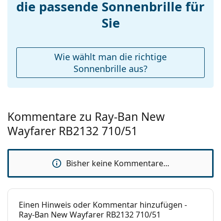
die passende Sonnenbrille für
Federscharnier:
Nein
variieren.
Accessories
Sie
Das mitgelieferte Tuch ist ideal zum Reinigen und
Pflegen der Sonnenbrille. Einige Modelle können
Etui:
Ja
mit einem Stoffbeutel anstelle eines Tuchs geliefert
Reinigungstuch:
Ja
werden.
Wie wählt man die richtige
Weiteres
Sonnenbrille aus?
Entdecken Sie das gesamte Sortiment der
Sonnenbrillen
, um weitere Modelle beliebter Marken
Sex:
Unisex
zu finden.
Kategorie:
Sonnenbrillen
Kommentare zu Ray-Ban New
Marke:
Ray-Ban
Wayfarer RB2132 710/51
Verwendung:
Mode
Code:
RB2132 710/51 52
Bisher keine Kommentare...
Mit Stärke
Nein
verfügbar :
Einen Hinweis oder Kommentar hinzufügen -
Ray-Ban New Wayfarer RB2132 710/51