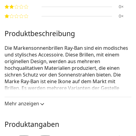
0×
0×
Produktbeschreibung
Die Markensonnenbrillen Ray-Ban sind ein modisches
und stylisches Accessoire. Diese Brillen, mit einem
originellen Design, werden aus mehreren
hochqualitativen Materialien produziert, die einen
sichren Schutz vor den Sonnenstrahlen bieten. Die
Marke Ray-Ban ist eine Ikone auf dem Markt mit
Brillen. Es werden mehrere Varianten der Gestelle
angeboten, die bei allen Generationen auf der ganzen
Welt bekannt und beliebt sind.
Mehr anzeigen
Ray-Ban New Wayfarer RB2132 901L 55
ist eine Unisex
Sonnebrille.
Produktangaben
Mit der virtuellen Anprobefunktion von Lentiamo
können Sie herausfinden, wie Sie mit dieser