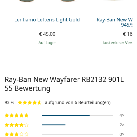
Lentiamo Lefteris Light Gold
Ray-Ban New Way
945/57
€ 45,00
€ 169
auf Lager
kostenloser Versa
Ray-Ban New Wayfarer
RB2132 901L
55
Bewertung
93 %
aufgrund von 6 Beurteilung(en)
4×
2×
0×