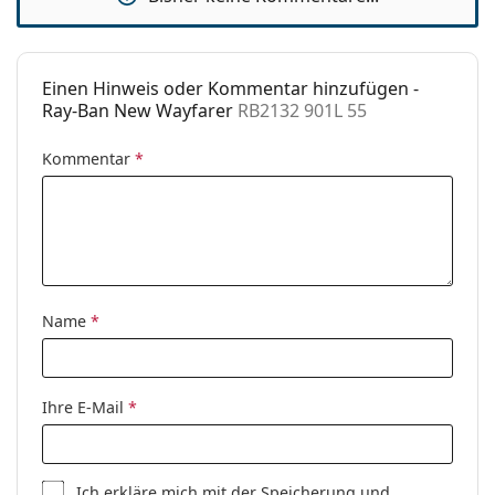
Mit Stärke
Nein
verfügbar :
Einen Hinweis oder Kommentar hinzufügen -
Ray-Ban New Wayfarer
RB2132 901L 55
Kommentar
*
Name
*
Ihre E-Mail
*
Ich erkläre mich mit der
Speicherung und