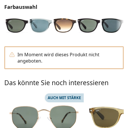
0720 775 165
Gucci
Alle Pflegemittel
Farbauswahl
Alle Marken
ist online
Persol
Prada
Alle Marken
Im Moment wird dieses Produkt nicht
angeboten.
Das könnte Sie noch interessieren
AUCH MIT STÄRKE