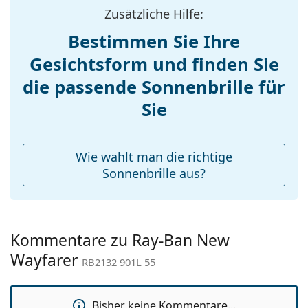
Sonnenbrillen
, um weitere Modelle beliebter Marken
Zusätzliche Hilfe:
Gewicht:
120 g
zu finden.
Bestimmen Sie Ihre
Verstellbare
Nein
Gesichtsform und finden Sie
Nasenpads:
die passende Sonnenbrille für
Federscharnier:
Nein
Accessories
Sie
Etui:
Ja
Reinigungstuch:
Ja
Wie wählt man die richtige
Weiteres
Sonnenbrille aus?
Sex:
Unisex
Kategorie:
Sonnenbrillen
Kommentare zu Ray-Ban New
Marke:
Ray-Ban
Wayfarer
RB2132 901L 55
Verwendung:
Mode
Code:
RB2132 901L 55
Bisher keine Kommentare...